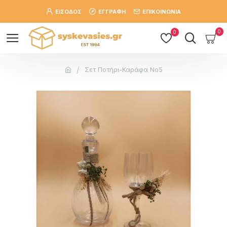
ΕΙΣΟΔΟΣ
ΕΓΓΡΑΦΗ
ΕΠΙΚΟΙΝΩΝΙΑ
0
0
Σετ Ποτήρι-Καράφα Νο5