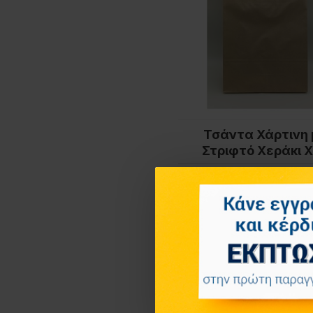
Τσάντα Χάρτινη 
Στριφτό Χεράκι 
0,90€
ΚΑΛΆΘΙ