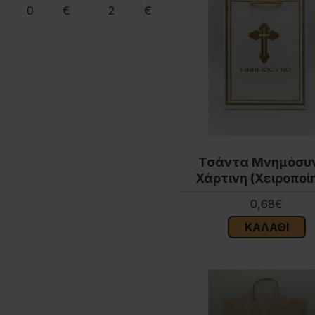
€
€
Τσάντα Μνημόσυ
Χάρτινη (Χειροποί
0,68€
ΚΑΛΆΘΙ