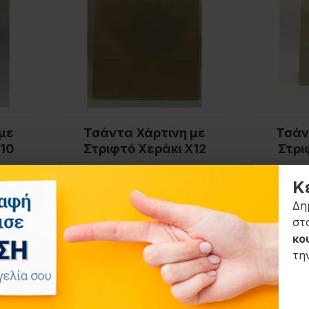
με
Τσάντα Χάρτινη με
Τσάν
Χ10
Στριφτό Χεράκι Χ12
Στρι
1,20€
Κ
ΚΑΛΆΘΙ
Δη
στ
κο
τη