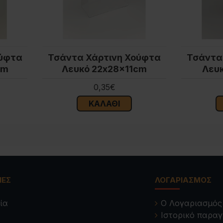
ούφτα
Τσάντα Χάρτινη Χούφτα
Τσάντα
cm
Λευκό 22x28x11cm
Λευ
0,35€
ΚΑΛΆΘΙ
ΊΕΣ
ΛΟΓΑΡΙΑΣΜΌΣ
ία
Ο Λογαριασμός
Ιστορικό παραγ