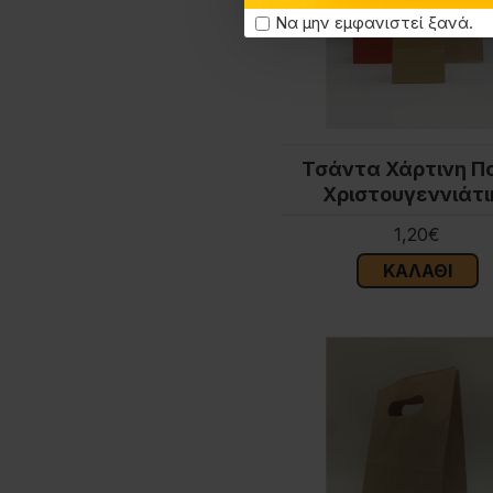
Να μην εμφανιστεί ξανά.
Τσάντα Χάρτινη Π
Χριστουγεννιάτι
1,20€
ΚΑΛΆΘΙ