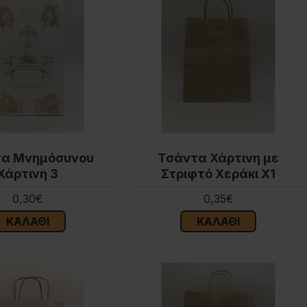
τα Μνημόσυνου
Τσάντα Χάρτινη με
Χάρτινη 3
Στριφτό Χεράκι Χ1
0,30€
0,35€
ΚΑΛΆΘΙ
ΚΑΛΆΘΙ