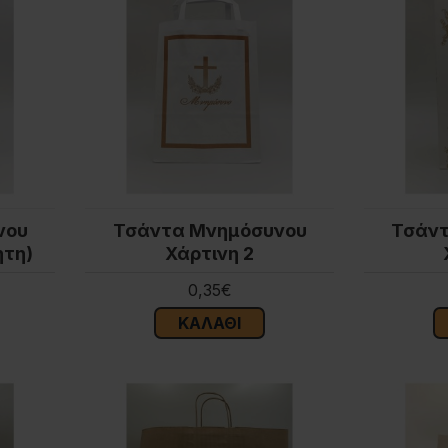
νου
Τσάντα Μνημόσυνου
Τσάν
ητη)
Χάρτινη 2
0,35€
ΚΑΛΆΘΙ