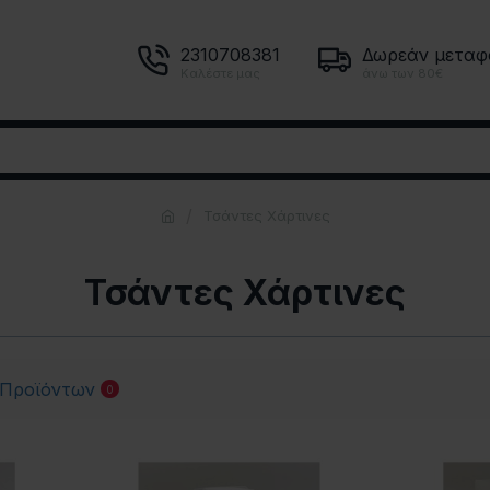
2310708381
Δωρεάν μεταφ
Καλέστε μας
άνω των 80€
Τσάντες Χάρτινες
Τσάντες Χάρτινες
 Προϊόντων
0