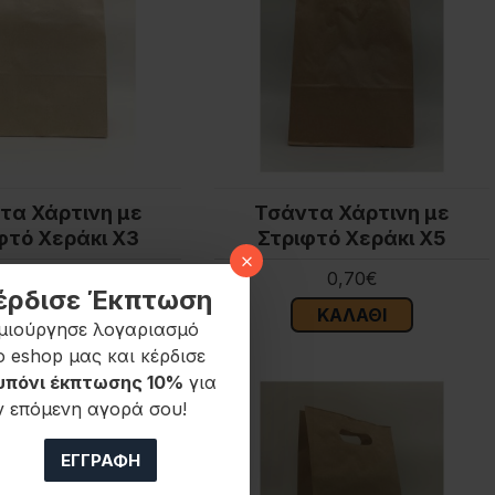
τα Χάρτινη με
Τσάντα Χάρτινη με
φτό Χεράκι Χ3
Στριφτό Χεράκι Χ5
0,45€
0,70€
έρδισε Έκπτωση
ΚΑΛΆΘΙ
ΚΑΛΆΘΙ
μιούργησε λογαριασμό
ο eshop μας και κέρδισε
υπόνι έκπτωσης 10%
για
ν επόμενη αγορά σου!
ΕΓΓΡΑΦΉ