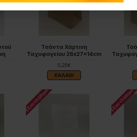
οτού
Τσάντα Χάρτινη
Τσά
κη
Ταχυφαγείου 26x27x14cm
Ταχυφαγ
0,25€
ΚΑΛΆΘΙ
Εξαντλήθηκε
Εξαντλήθηκε