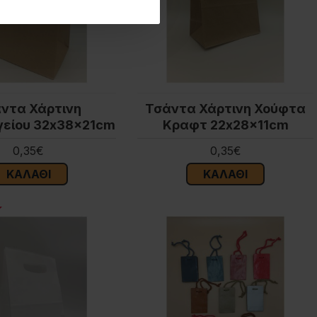
ντα Χάρτινη
Τσάντα Χάρτινη Χούφτα
είου 32x38x21cm
Κραφτ 22x28x11cm
0,35€
0,35€
ΚΑΛΆΘΙ
ΚΑΛΆΘΙ